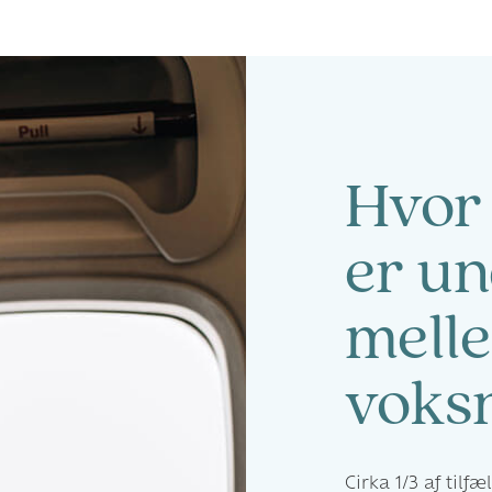
Hvor 
er un
mell
voks
Cirka 1/3 af til