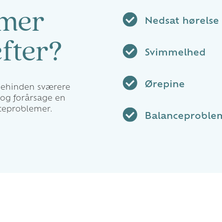
omer
Nedsat hørelse
efter?
Svimmelhed
Ørepine
mehinden sværere
 og forårsage en
ceproblemer.
Balanceproble