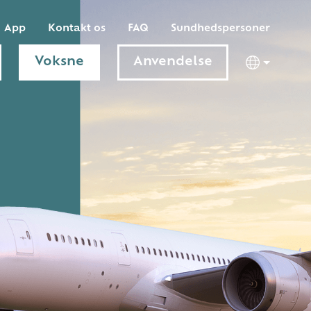
App
Kontakt os
FAQ
Sundhedspersoner
Voksne
Anvendelse