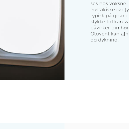
ses hos voksne. 
eustakiske rør f
typisk på grund 
stykke tid kan 
påvirker din hø
Otovent kan afhj
og dykning.