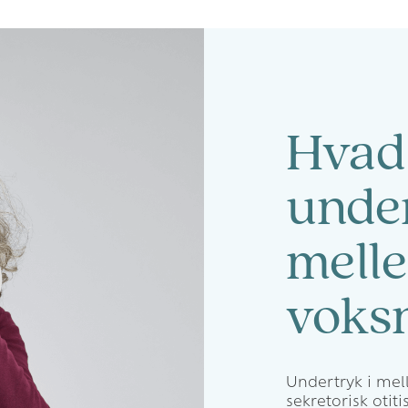
Hvad
under
mell
voks
Undertryk i mel
sekretorisk otit