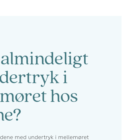
almindeligt
dertryk i
emøret hos
ne?
fældene med undertryk i mellemøret