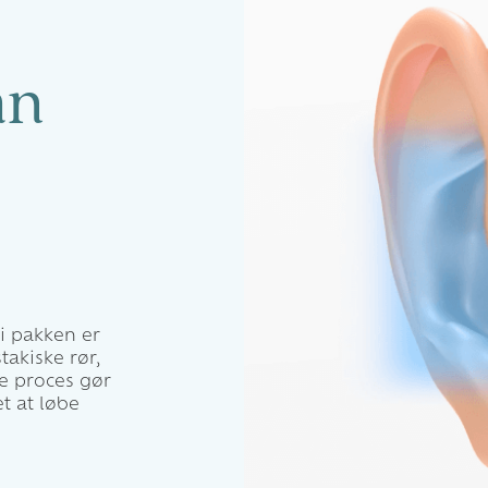
an
i pakken er
takiske rør,
e proces gør
t at løbe